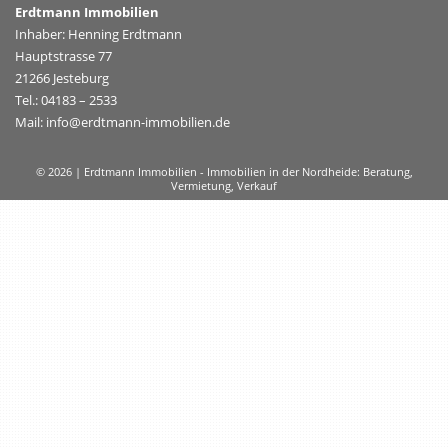
Erdtmann Immobilien
Inhaber: Henning Erdtmann
Hauptstrasse 77
21266 Jesteburg
Tel.: 04183 – 2533
Mail: info@erdtmann-immobilien.de
© 2026 | Erdtmann Immobilien - Immobilien in der Nordheide: Beratung,
Vermietung, Verkauf