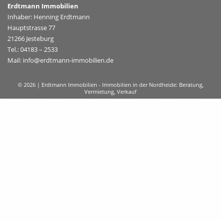
Erdtmann Immobilien
Inhaber: Henning Erdtmann
Hauptstrasse 77
21266 Jesteburg
Tel.: 04183 – 2533
Mail: info@erdtmann-immobilien.de
© 2026 | Erdtmann Immobilien - Immobilien in der Nordheide: Beratung,
Vermietung, Verkauf